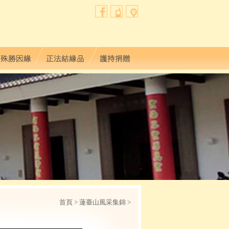
首頁
> 蓮臺山風采集錦 >