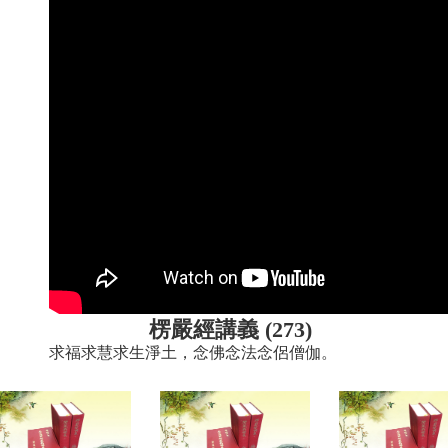
楞嚴經講義 (273)
求福求慧求生淨土，念佛念法念侶僧伽。