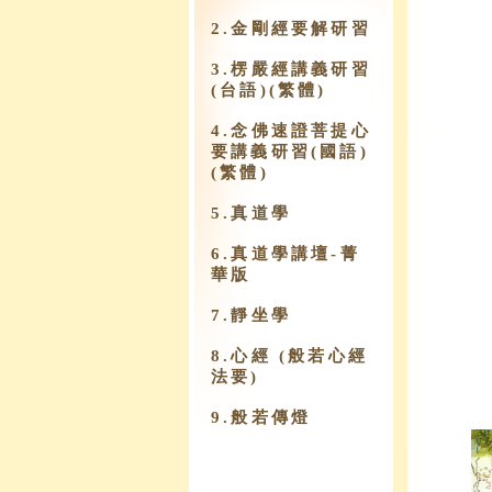
2.金剛經要解研習
3.楞嚴經講義研習
(台語)(繁體)
4.念佛速證菩提心
要講義研習(國語)
(繁體)
5.真道學
6.真道學講壇-菁
華版
7.靜坐學
8.心經 (般若心經
法要)
9.​般若傳燈