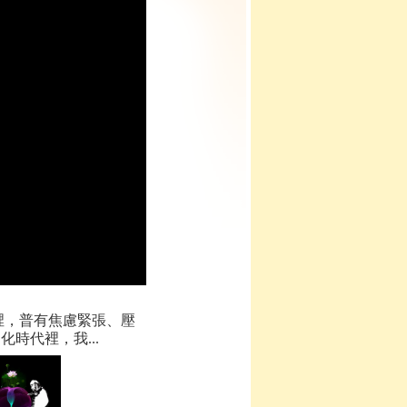
裡，普有焦慮緊張、壓
時代裡，我...