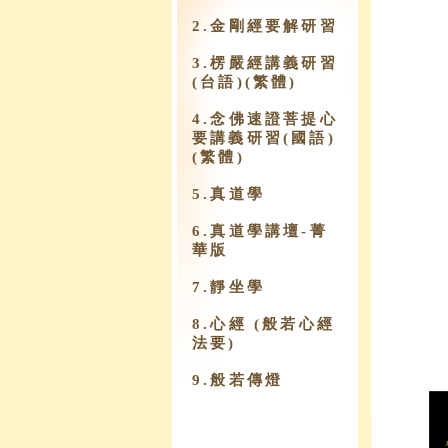
2.金剛經要解研習
3.楞嚴經講義研習
(台語)(繁體)
4.念佛速證菩提心
要講義研習(國語)
(繁體)
5.真道學
6.真道學講壇-菁
華版
7.靜坐學
8.心經 (般若心經
法要)
9.​般若傳燈