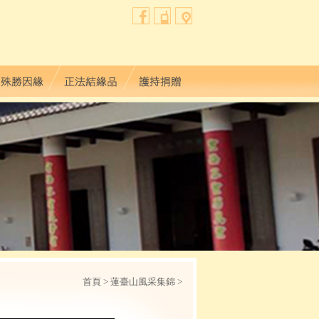
首頁
> 蓮臺山風采集錦 >