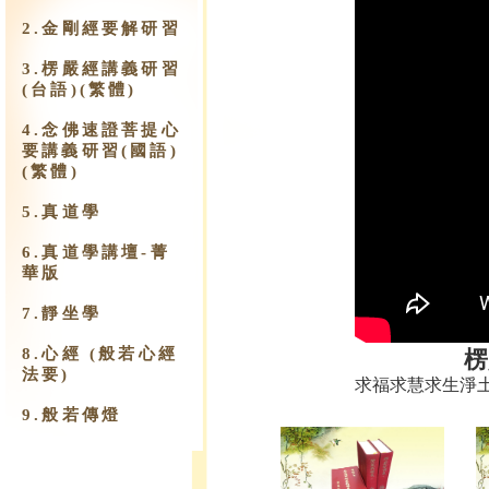
2.金剛經要解研習
3.楞嚴經講義研習
(台語)(繁體)
4.念佛速證菩提心
要講義研習(國語)
(繁體)
5.真道學
6.真道學講壇-菁
華版
7.靜坐學
8.心經 (般若心經
楞
法要)
求福求慧求生淨
9.​般若傳燈