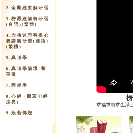
2.金剛經要解研習
3.楞嚴經講義研習
(台語)(繁體)
4.念佛速證菩提心
要講義研習(國語)
(繁體)
5.真道學
6.真道學講壇-菁
華版
7.靜坐學
8.心經 (般若心經
楞
法要)
求福求慧求生淨
9.​般若傳燈