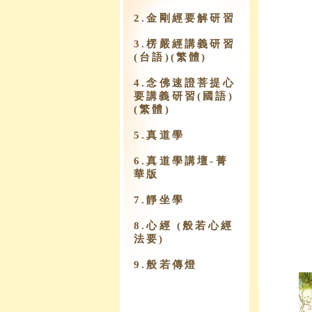
2.金剛經要解研習
3.楞嚴經講義研習
(台語)(繁體)
4.念佛速證菩提心
要講義研習(國語)
(繁體)
5.真道學
6.真道學講壇-菁
華版
7.靜坐學
8.心經 (般若心經
法要)
9.​般若傳燈