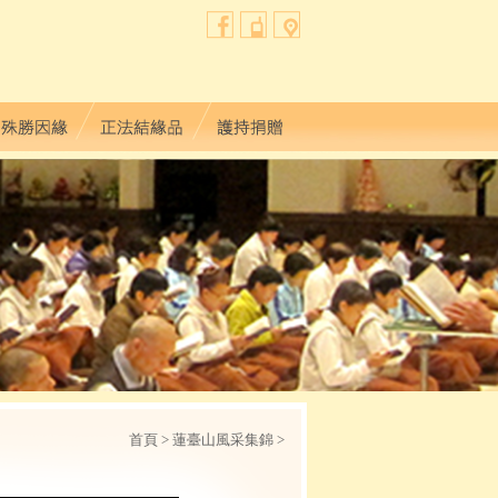
首頁
> 蓮臺山風采集錦 >