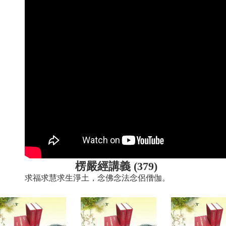
楞嚴經講義 (379)
求福求慧求生淨土，念佛念法念侶僧伽。