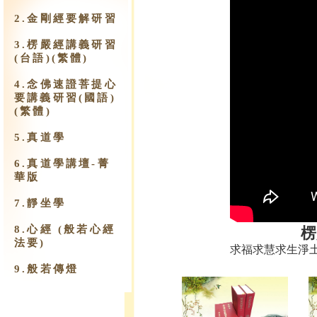
2.金剛經要解研習
3.楞嚴經講義研習
(台語)(繁體)
4.念佛速證菩提心
要講義研習(國語)
(繁體)
5.真道學
6.真道學講壇-菁
華版
7.靜坐學
8.心經 (般若心經
楞
法要)
求福求慧求生淨
9.​般若傳燈