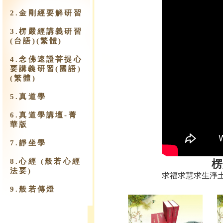
2.金剛經要解研習
3.楞嚴經講義研習
(台語)(繁體)
4.念佛速證菩提心
要講義研習(國語)
(繁體)
5.真道學
6.真道學講壇-菁
華版
7.靜坐學
8.心經 (般若心經
楞
法要)
求福求慧求生淨
9.​般若傳燈