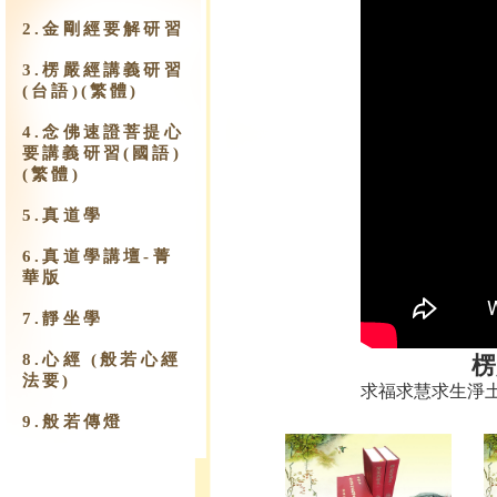
2.金剛經要解研習
3.楞嚴經講義研習
(台語)(繁體)
4.念佛速證菩提心
要講義研習(國語)
(繁體)
5.真道學
6.真道學講壇-菁
華版
7.靜坐學
8.心經 (般若心經
楞
法要)
求福求慧求生淨
9.​般若傳燈