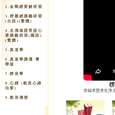
2.金剛經要解研習
3.楞嚴經講義研習
(台語)(繁體)
4.念佛速證菩提心
要講義研習(國語)
(繁體)
5.真道學
6.真道學講壇-菁
華版
7.靜坐學
8.心經 (般若心經
楞
法要)
求福求慧求生淨
9.​般若傳燈