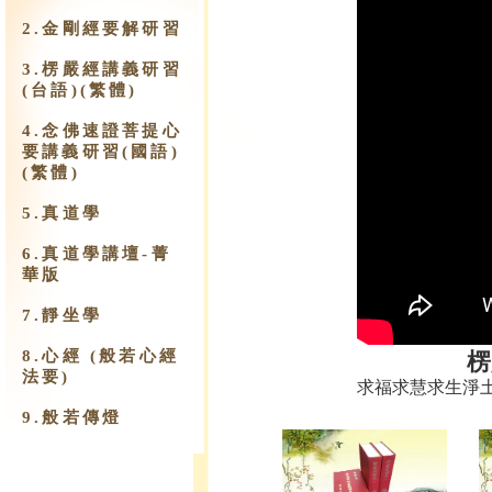
2.金剛經要解研習
3.楞嚴經講義研習
(台語)(繁體)
4.念佛速證菩提心
要講義研習(國語)
(繁體)
5.真道學
6.真道學講壇-菁
華版
7.靜坐學
8.心經 (般若心經
楞
法要)
求福求慧求生淨
9.​般若傳燈