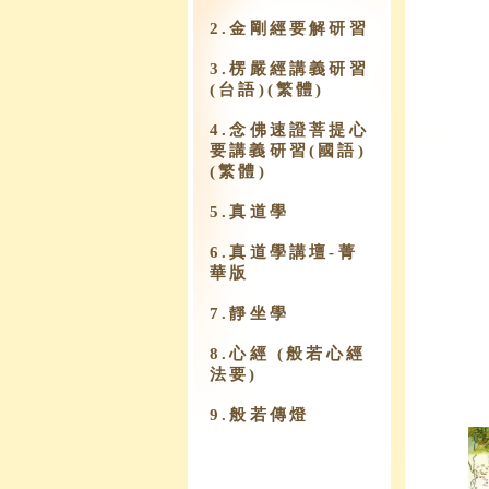
2.金剛經要解研習
3.楞嚴經講義研習
(台語)(繁體)
4.念佛速證菩提心
要講義研習(國語)
(繁體)
5.真道學
6.真道學講壇-菁
華版
7.靜坐學
8.心經 (般若心經
法要)
9.​般若傳燈