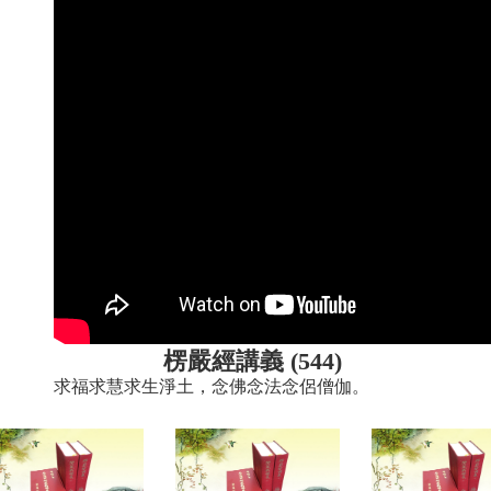
楞嚴經講義 (544)
求福求慧求生淨土，念佛念法念侶僧伽。