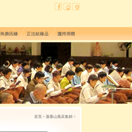
首頁
> 蓮臺山風采集錦 >