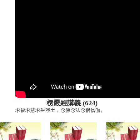
楞嚴經講義 (624)
求福求慧求生淨土，念佛念法念侶僧伽。