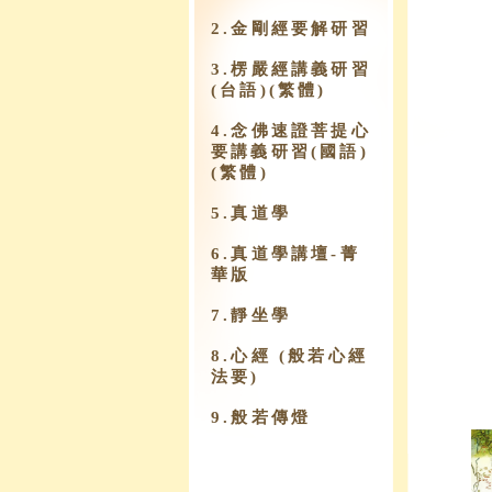
2.金剛經要解研習
3.楞嚴經講義研習
(台語)(繁體)
4.念佛速證菩提心
要講義研習(國語)
(繁體)
5.真道學
6.真道學講壇-菁
華版
7.靜坐學
8.心經 (般若心經
法要)
9.​般若傳燈