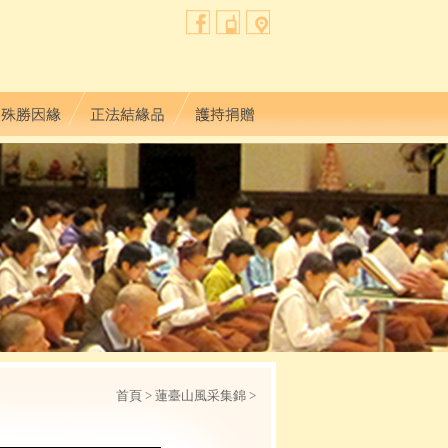
首頁
> 蓮臺山風采集錦 >