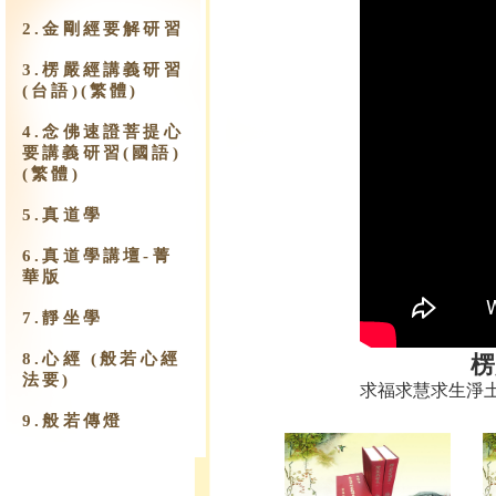
2.金剛經要解研習
3.楞嚴經講義研習
(台語)(繁體)
4.念佛速證菩提心
要講義研習(國語)
(繁體)
5.真道學
6.真道學講壇-菁
華版
7.靜坐學
8.心經 (般若心經
楞
法要)
求福求慧求生淨
9.​般若傳燈