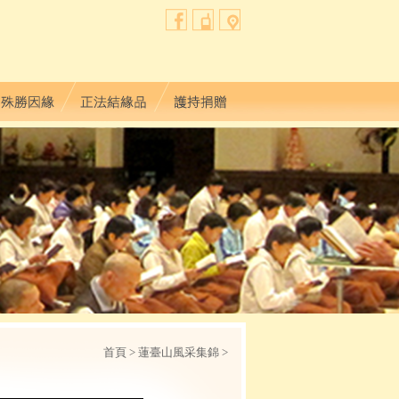
首頁
> 蓮臺山風采集錦 >