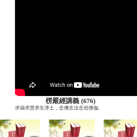
楞嚴經講義 (676)
求福求慧求生淨土，念佛念法念侶僧伽。