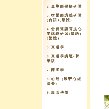
2.金剛經要解研習
3.楞嚴經講義研習
(台語)(繁體)
4.念佛速證菩提心
要講義研習(國語)
(繁體)
5.真道學
6.真道學講壇-菁
華版
7.靜坐學
8.心經 (般若心經
法要)
9.​般若傳燈