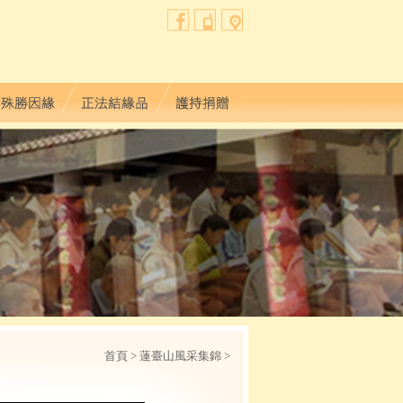
首頁
> 蓮臺山風采集錦 >