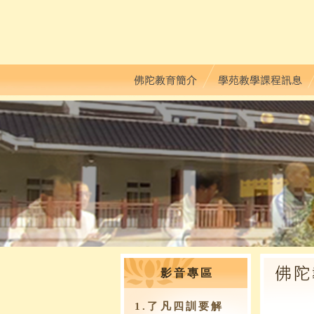
影音專區
1.了凡四訓要解