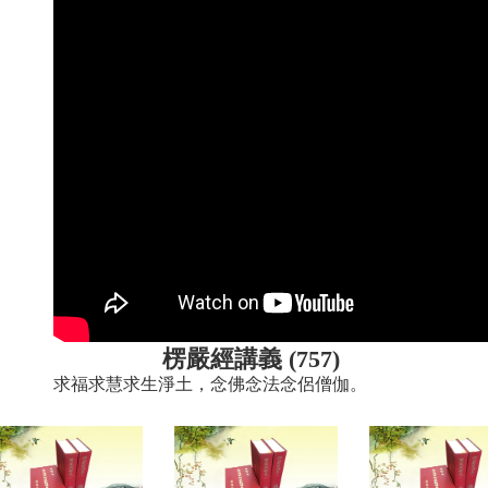
楞嚴經講義 (757)
求福求慧求生淨土，念佛念法念侶僧伽。