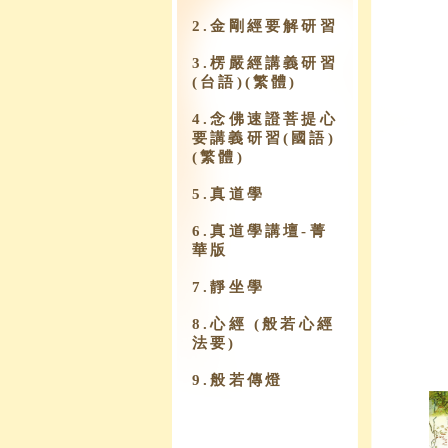
2.金剛經要解研習
3.楞嚴經講義研習
(台語)(繁體)
4.念佛速證菩提心
要講義研習(國語)
(繁體)
5.真道學
6.真道學講壇-菁
華版
7.靜坐學
8.心經 (般若心經
法要)
9.​般若傳燈