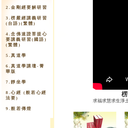
2.金剛經要解研習
3.楞嚴經講義研習
(台語)(繁體)
4.念佛速證菩提心
要講義研習(國語)
(繁體)
5.真道學
6.真道學講壇-菁
華版
7.靜坐學
8.心經 (般若心經
楞
法要)
求福求慧求生淨
9.​般若傳燈