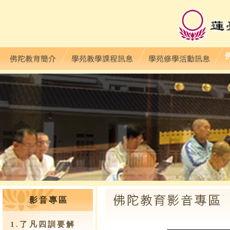
影音專區
1.了凡四訓要解