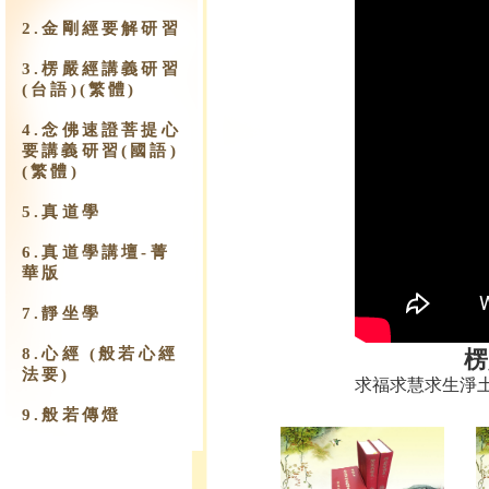
2.金剛經要解研習
3.楞嚴經講義研習
(台語)(繁體)
4.念佛速證菩提心
要講義研習(國語)
(繁體)
5.真道學
6.真道學講壇-菁
華版
7.靜坐學
8.心經 (般若心經
楞
法要)
求福求慧求生淨
9.​般若傳燈