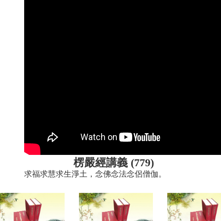
楞嚴經講義 (779)
求福求慧求生淨土，念佛念法念侶僧伽。