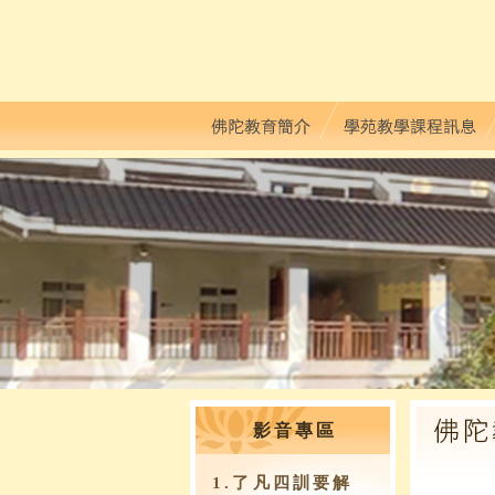
影音專區
1.了凡四訓要解