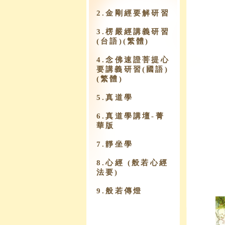
2.金剛經要解研習
3.楞嚴經講義研習
(台語)(繁體)
4.念佛速證菩提心
要講義研習(國語)
(繁體)
5.真道學
6.真道學講壇-菁
華版
7.靜坐學
8.心經 (般若心經
法要)
9.​般若傳燈