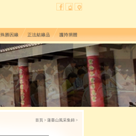
首頁
> 蓮臺山風采集錦 >