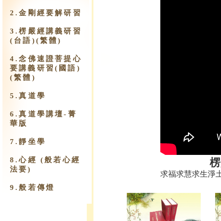
2.金剛經要解研習
3.楞嚴經講義研習
(台語)(繁體)
4.念佛速證菩提心
要講義研習(國語)
(繁體)
5.真道學
6.真道學講壇-菁
華版
7.靜坐學
8.心經 (般若心經
楞
法要)
求福求慧求生淨
9.​般若傳燈