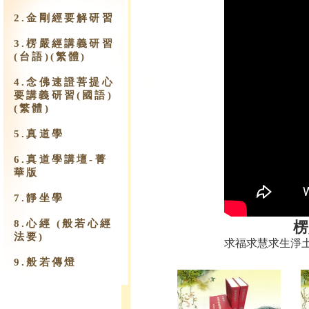
2.金剛經要解研習
3.楞嚴經講義研習
(台語)(繁體)
4.念佛速證菩提心
要講義研習(國語)
(繁體)
5.真道學
6.真道學講壇-菁
華版
7.靜坐學
8.心經 (般若心經
楞
法要)
求福求慧求生淨
9.​般若傳燈