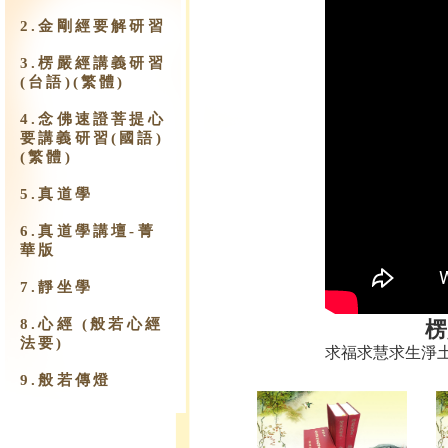
2.金剛經要解研習
3.楞嚴經講義研習
(台語)(繁體)
4.念佛速證菩提心
要講義研習(國語)
(繁體)
5.真道學
6.真道學講壇-菁
華版
7.靜坐學
8.心經 (般若心經
楞
法要)
求福求慧求生淨
9.​般若傳燈