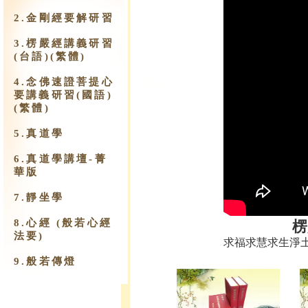
2.金剛經要解研習
3.楞嚴經講義研習
(台語)(繁體)
4.念佛速證菩提心
要講義研習(國語)
(繁體)
5.真道學
6.真道學講壇-菁
華版
7.靜坐學
8.心經 (般若心經
楞
法要)
求福求慧求生淨
9.​般若傳燈