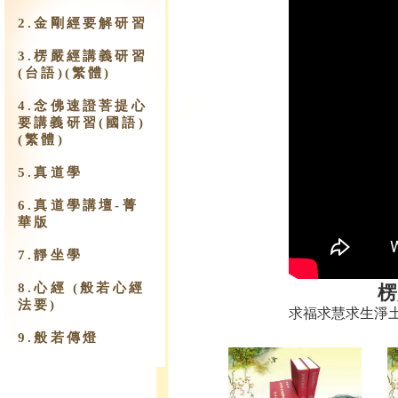
2.金剛經要解研習
3.楞嚴經講義研習
(台語)(繁體)
4.念佛速證菩提心
要講義研習(國語)
(繁體)
5.真道學
6.真道學講壇-菁
華版
7.靜坐學
8.心經 (般若心經
楞
法要)
求福求慧求生淨
9.​般若傳燈