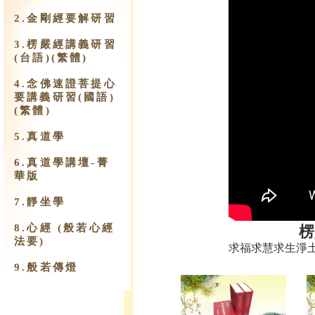
2.金剛經要解研習
3.楞嚴經講義研習
(台語)(繁體)
4.念佛速證菩提心
要講義研習(國語)
(繁體)
5.真道學
6.真道學講壇-菁
華版
7.靜坐學
8.心經 (般若心經
楞
法要)
求福求慧求生淨
9.​般若傳燈