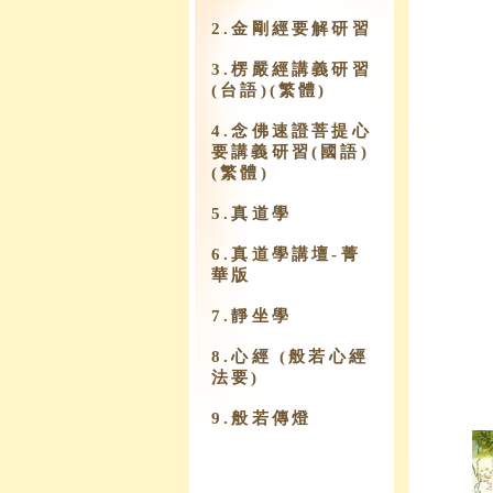
2.金剛經要解研習
3.楞嚴經講義研習
(台語)(繁體)
4.念佛速證菩提心
要講義研習(國語)
(繁體)
5.真道學
6.真道學講壇-菁
華版
7.靜坐學
8.心經 (般若心經
法要)
9.​般若傳燈