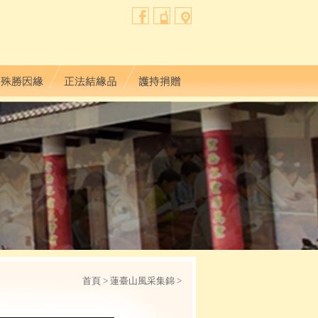
首頁
> 蓮臺山風采集錦 >