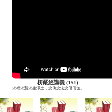
楞嚴經講義 (151)
求福求慧求生淨土，念佛念法念侶僧伽。