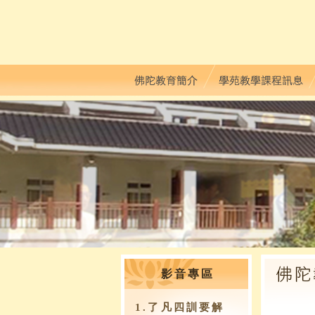
影音專區
1.了凡四訓要解