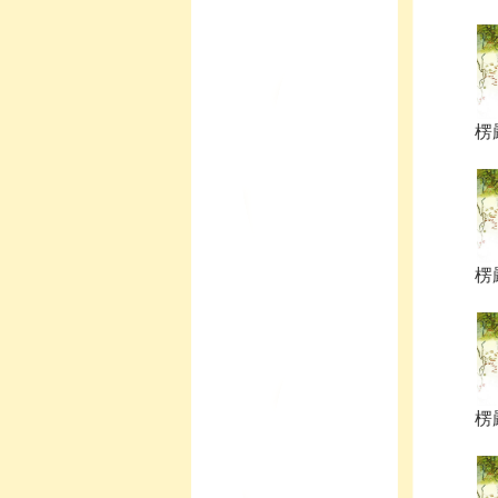
楞
楞
楞