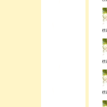
楞
楞
楞