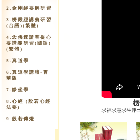
2.金剛經要解研習
3.楞嚴經講義研習
(台語)(繁體)
4.念佛速證菩提心
要講義研習(國語)
(繁體)
5.真道學
6.真道學講壇-菁
華版
7.靜坐學
8.心經 (般若心經
楞
法要)
求福求慧求生淨
9.​般若傳燈