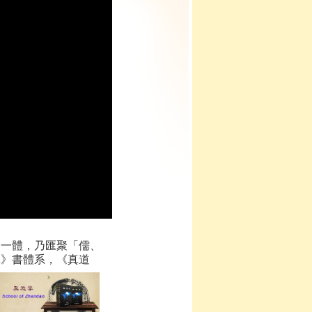
為一體，乃匯聚「儒、
真》書體系，《真道