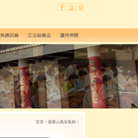
首頁
> 蓮臺山風采集錦 >