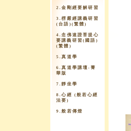
2.金剛經要解研習
3.楞嚴經講義研習
(台語)(繁體)
4.念佛速證菩提心
要講義研習(國語)
(繁體)
5.真道學
6.真道學講壇-菁
華版
7.靜坐學
8.心經 (般若心經
法要)
9.​般若傳燈