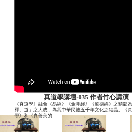
真道學講壇-035 作者竹心講演
《真道學》融合《易經》《金剛經》《道德經》之精髓
釋、道」之大成，為我中華民族五千年文化之結晶。《
學》和《真善美的...