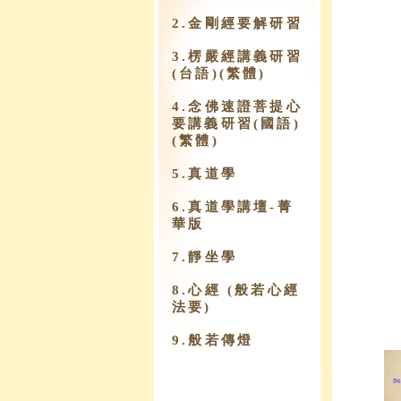
2.金剛經要解研習
3.楞嚴經講義研習
(台語)(繁體)
4.念佛速證菩提心
要講義研習(國語)
(繁體)
5.真道學
6.真道學講壇-菁
華版
7.靜坐學
8.心經 (般若心經
法要)
9.​般若傳燈