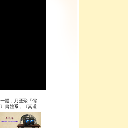
為一體，乃匯聚「儒、
真》書體系，《真道