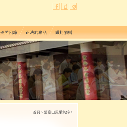
首頁
> 蓮臺山風采集錦 >