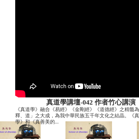
真道學講壇-042 作者竹心講演
《真道學》融合《易經》《金剛經》《道德經》之精髓
釋、道」之大成，為我中華民族五千年文化之結晶。《
學》和《真善美的...