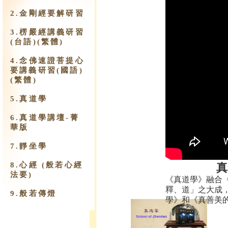
2.金剛經要解研習
3.楞嚴經講義研習
(台語)(繁體)
4.念佛速證菩提心
要講義研習(國語)
(繁體)
5.真道學
6.真道學講壇-菁
華版
7.靜坐學
8.心經 (般若心經
真
法要)
《真道學》融合
釋、道」之大成
9.​般若傳燈
學》和《真善美的.