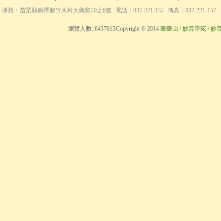
淨苑：苗栗縣獅潭鄉竹木村大興窩20之6號
電話：037-221-132
傳真：037-221-157
瀏覽人數:
6437615
Copyright © 2014
蓮臺山 / 妙音淨苑 / 