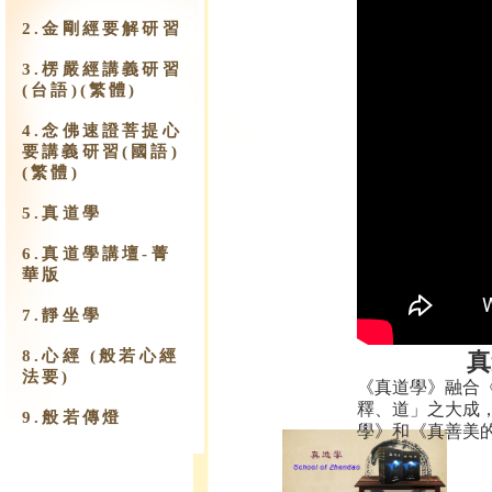
2.金剛經要解研習
3.楞嚴經講義研習
(台語)(繁體)
4.念佛速證菩提心
要講義研習(國語)
(繁體)
5.真道學
6.真道學講壇-菁
華版
7.靜坐學
8.心經 (般若心經
真
法要)
《真道學》融合
釋、道」之大成
9.​般若傳燈
學》和《真善美的.