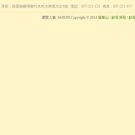
淨苑：苗栗縣獅潭鄉竹木村大興窩20之6號
電話：037-221-132
傳真：037-221-157
瀏覽人數:
6439291
Copyright © 2014
蓮臺山 / 妙音淨苑 / 