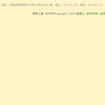
淨苑：苗栗縣獅潭鄉竹木村大興窩20之6號
電話：037-221-132
傳真：037-221-157
瀏覽人數:
6439980
Copyright © 2014
蓮臺山 / 妙音淨苑 / 