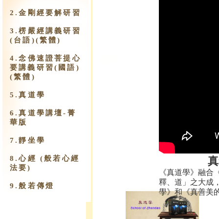
2.金剛經要解研習
3.楞嚴經講義研習
(台語)(繁體)
4.念佛速證菩提心
要講義研習(國語)
(繁體)
5.真道學
6.真道學講壇-菁
華版
7.靜坐學
8.心經 (般若心經
真
法要)
《真道學》融合
釋、道」之大成
9.​般若傳燈
學》和《真善美的.