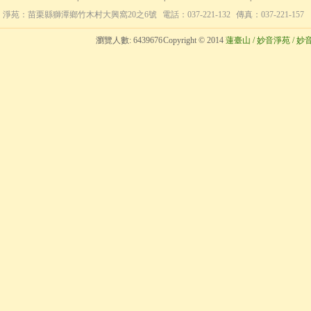
淨苑：苗栗縣獅潭鄉竹木村大興窩20之6號
電話：037-221-132
傳真：037-221-157
瀏覽人數:
6439676
Copyright © 2014
蓮臺山 / 妙音淨苑 / 