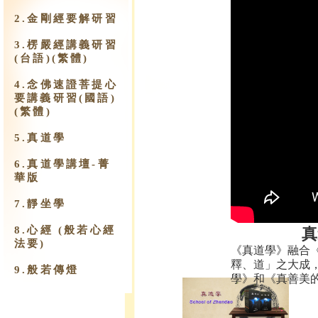
2.金剛經要解研習
3.楞嚴經講義研習
(台語)(繁體)
4.念佛速證菩提心
要講義研習(國語)
(繁體)
5.真道學
6.真道學講壇-菁
華版
7.靜坐學
8.心經 (般若心經
真
法要)
《真道學》融合
釋、道」之大成
9.​般若傳燈
學》和《真善美的.